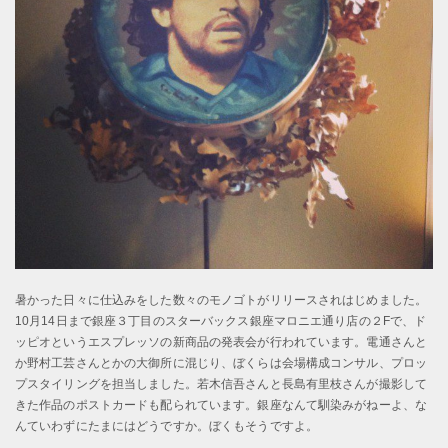
暑かった日々に仕込みをした数々のモノゴトがリリースされはじめました。
10月14日まで銀座３丁目のスターバックス銀座マロニエ通り店の２Fで、ド
ッピオというエスプレッソの新商品の発表会が行われています。電通さんと
か野村工芸さんとかの大御所に混じり、ぼくらは会場構成コンサル、プロッ
プスタイリングを担当しました。若木信吾さんと長島有里枝さんが撮影して
きた作品のポストカードも配られています。銀座なんて馴染みがねーよ、な
んていわずにたまにはどうですか。ぼくもそうですよ。