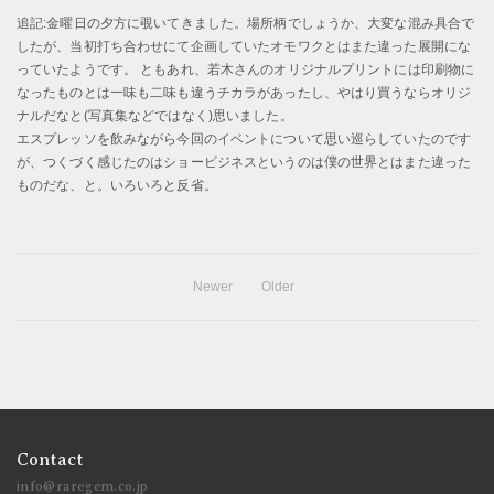
追記:金曜日の夕方に覗いてきました。場所柄でしょうか、大変な混み具合で
したが、当初打ち合わせにて企画していたオモワクとはまた違った展開にな
っていたようです。 ともあれ、若木さんのオリジナルプリントには印刷物に
なったものとは一味も二味も違うチカラがあったし、やはり買うならオリジ
ナルだなと(写真集などではなく)思いました。
エスプレッソを飲みながら今回のイベントについて思い巡らしていたのです
が、つくづく感じたのはショービジネスというのは僕の世界とはまた違った
ものだな、と。いろいろと反省。
Newer
Older
Contact
info@raregem.co.jp