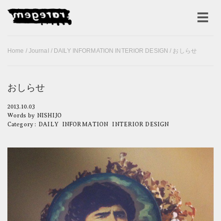
Home
/
Journal
/
DAILY
INFORMATION
INTERIOR DESIGN
/ おしらせ
おしらせ
2013.10.03
Words by
NISHIJO
Category :
DAILY
INFORMATION
INTERIOR DESIGN