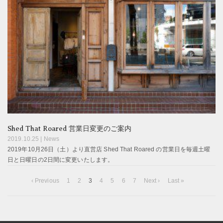
Shed That Roared 営業日変更のご案内
2019.10.25 |
News
2019年10月26日（土）より直営店 Shed That Roared の営業日を毎週土曜
日と日曜日の2日間に変更いたします。
‹ Previous
1
2
3
4
5
6
7
Next ›
Last »