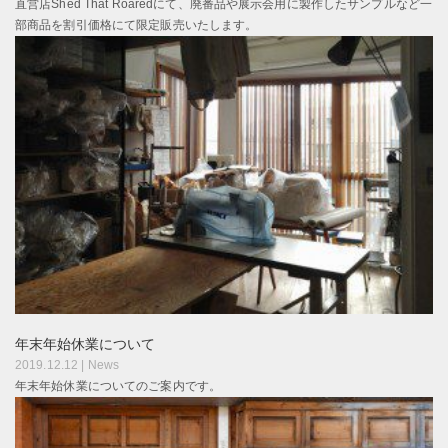
直営店Shed That Roaredにて、廃番品や展示会用に製作したサンプルなど一
部商品を割引価格にて限定販売いたします。
年末年始休業について
2019.12.12 |
News
年末年始休業についてのご案内です。