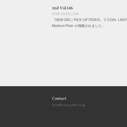
2nd Vol.146
2019.03.15 | 2nd
「NEW DIG｜PICK UP ITEMS!」で COAL LIGHT
Medium Plain が掲載されました。
Contact
info@raregem.co.jp