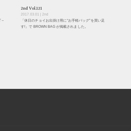
2nd Vol.121
2017.03.01 | 2nd
 –
「休日のチョイお出掛け用に“お手軽バッグ”を買い足
す!」で BROWN BAG が掲載されました。