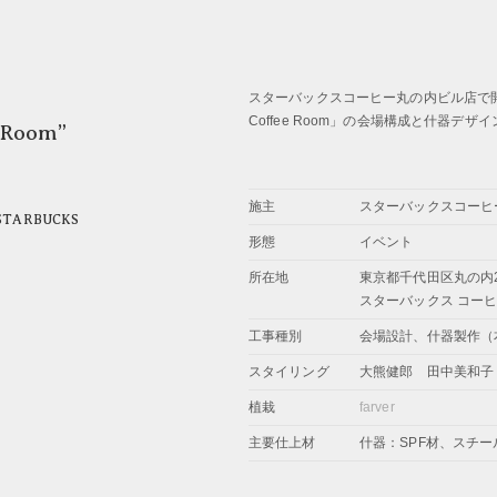
スターバックスコーヒー丸の内ビル店で開催さ
Coffee Room」の会場構成と什器デ
 Room”
施主
スターバックスコーヒ
STARBUCKS
形態
イベント
所在地
東京都千代田区丸の内2-
スターバックス コーヒ
工事種別
会場設計、什器製作（
スタイリング
大熊健郎 田中美和子
植栽
farver
主要仕上材
什器：SPF材、スチー