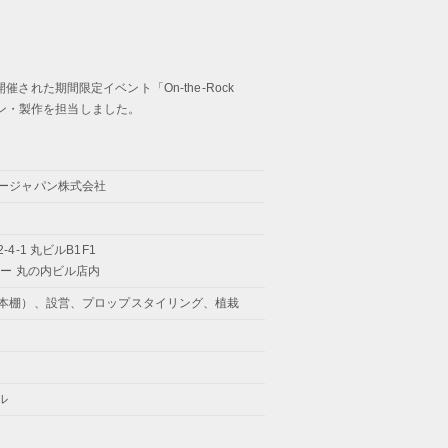
れた期間限定イベント「On-the-Rock
ザイン・製作を担当しました。
ージャパン株式会社
4-1 丸ビルB1F1
ー 丸の内ビル店内
本棚）、設営、プロップスタイリング、植栽
ル