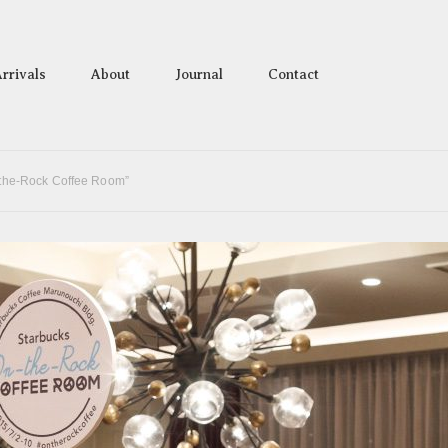
rrivals
About
Journal
Contact
he-Rock Coffee Room”