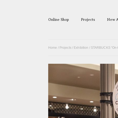
Online Shop
Projects
New A
Home
/
Projects
/
Exhibition
/ STARBUCKS “On-t