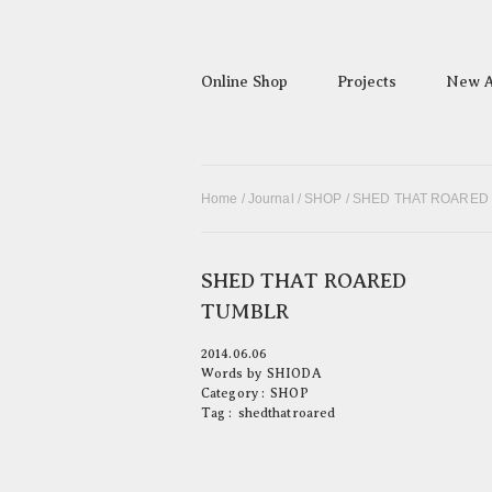
Online Shop
Projects
New A
Home
/
Journal
/
SHOP
/ SHED THAT ROARED
SHED THAT ROARED
TUMBLR
2014.06.06
Words by
SHIODA
Category :
SHOP
Tag :
shedthatroared