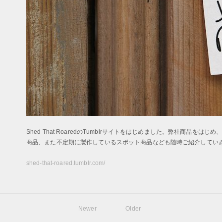
Shed That RoaredのTumblrサイトをはじめました。弊社商品
商品、また不定期に製作しているスポット商品なども随時ご紹介してい
shed-that-roared.tumblr.com/
Newer
Older