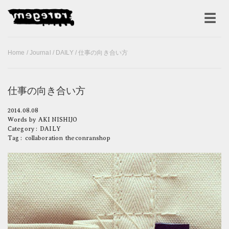
Home
/
Journal
/
DAILY
/ 仕事の向き合い方
仕事の向き合い方
2014.08.08
Words by
AKI NISHIJO
Category :
DAILY
Tag :
collaboration
theconranshop