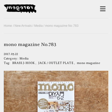
Home
/
New Arrivals
/
Media
/ mono magazine No.783
mono magazine No.783
2017.05.22
Category :
Media
Tag:
BRASS J-HOOK
,
JACK / OUTLET PLATE
,
mono magazine