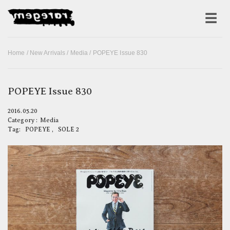
Home
/
New Arrivals
/
Media
/ POPEYE Issue 830
POPEYE Issue 830
2016.05.20
Category :
Media
Tag:
POPEYE
,
SOLE 2