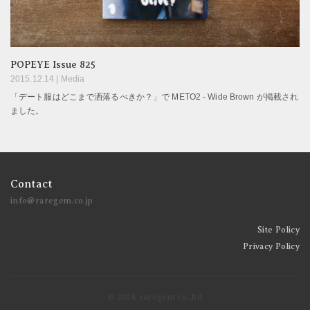
POPEYE Issue 825
2015.12.14 |
Media
「デート服はどこまで洒落るべきか？」で METO2 - Wide Brown が掲載され
ました。
Contact
info@raregem.co.jp
Site Policy
Privacy Policy
© 2026 raregem co.,ltd