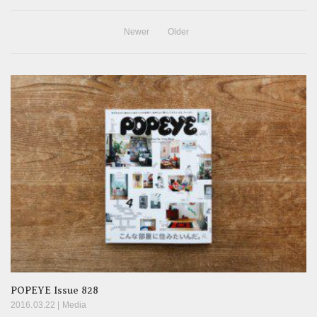
Newer
Older
POPEYE Issue 828
2016.03.22 |
Media