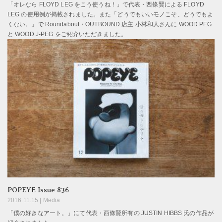
「オレなら FLOYD LEG をこう使うね！」で代表・西條賢による FLOYD
LEG の使用例が掲載されました。また「どうでもいいモノこそ、どうでもよ
くない。」で Roundabout・OUTBOUND 店主 小林和人さんに WOOD PEG
と WOOD J-PEG をご紹介いただきました。
POPEYE Issue 836
2016.11.15 |
Media
「僕の好きなアート。」にて代表・西條賢所有の JUSTIN HIBBS 氏の作品が