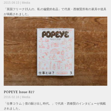
2015.09.15 |
Media
「英国フリーク15人の、私の偏愛的名品」で代表・西條賢所有の家具や道具
が掲載されました。
POPEYE Issue 827
2016.02.16 |
Media
「仕事コラム｜僕の駆け出し時代。」で代表・西條賢のインタビューが掲載
されました。