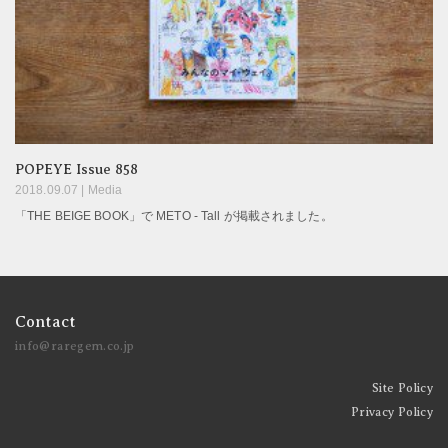
POPEYE Issue 858
2018.09.07 |
Media
「THE BEIGE BOOK」で METO - Tall が掲載されました。
Contact
info@raregem.co.jp
Site Policy
Privacy Policy