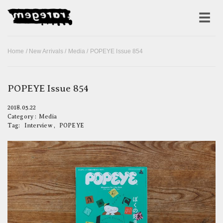
Home
/
New Arrivals
/
Media
/ POPEYE Issue 854
POPEYE Issue 854
2018.05.22
Category :
Media
Tag:
Interview
,
POPEYE