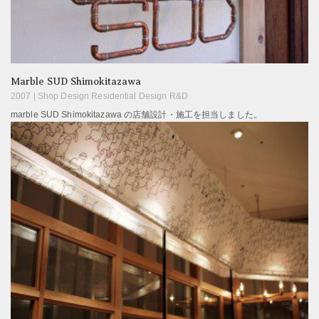
Marble SUD Shimokitazawa
2007 |
Shop Design Residential Design R&D
marble SUD Shimokitazawa の店舗設計・施工を担当しました。