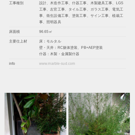
工事種別
設計、木造作工事、什器工事、木製建具工事、LGS
工事、左官工事、タイル工事、ガラス工事、電気工
事、衛生設備工事、塗装工事、サイン工事、植栽工
事、照明器具
床面積
96.65㎡
主要仕上材
床：モルタル
壁・天井：RC躯体塗装、PB+AEP塗装
什器：木製・金属製什器
info
www.marble-sud.com