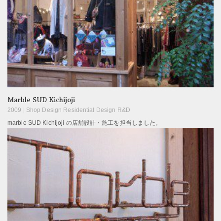
Marble SUD Kichijoji
2009 |
Shop Design Residential Design R&D
marble SUD Kichijoji の店舗設計・施工を担当しました。