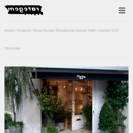
Home
/
Projects
/
Shop Design Residential Design R&D
/ marble SUD
Shizuoka