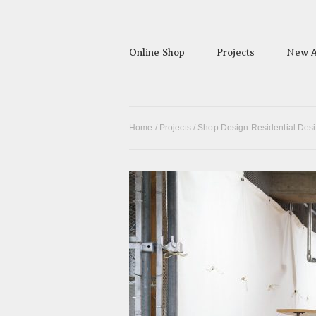
Online Shop
Projects
New A
Home
/
Projects
/
Shop Design Residential Des