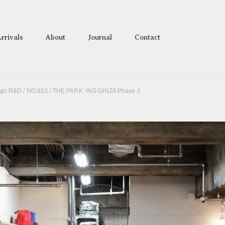
rrivals
About
Journal
Contact
ign R&D
/ NO.813 / THE PARK･ING GINZA Phase 2