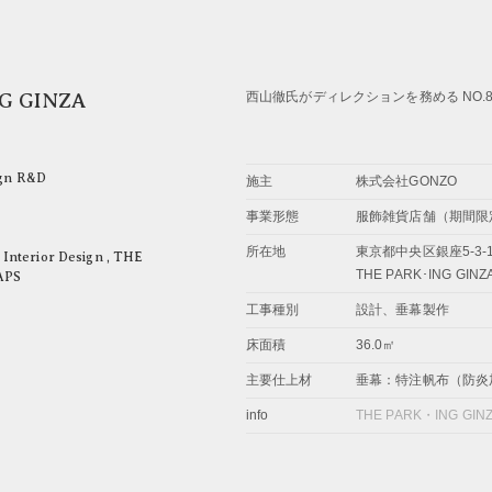
NG GINZA
西山徹氏がディレクションを務める NO.
ign R&D
施主
株式会社GONZO
事業形態
服飾雑貨店舗（期間限
所在地
東京都中央区銀座5-3-
,
Interior Design
,
THE
THE PARK･ING GINZ
APS
工事種別
設計、垂幕製作
床面積
36.0㎡
主要仕上材
垂幕：特注帆布（防炎
info
THE PARK・ING GIN