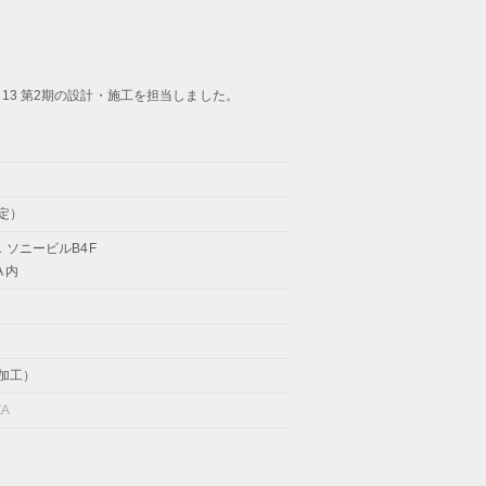
813 第2期の設計・施工を担当しました。
定）
1 ソニービルB4F
A 内
加工）
ZA