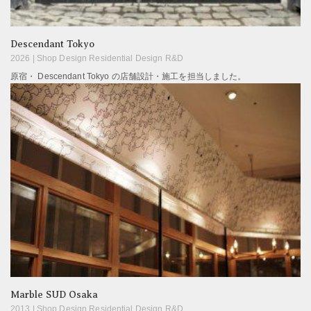
Descendant Tokyo
2026 |
Shop Design Residential Design R&D
原宿・ Descendant Tokyo の店舗設計・施工を担当しました。
Marble SUD Osaka
2013 |
Shop Design Residential Design R&D