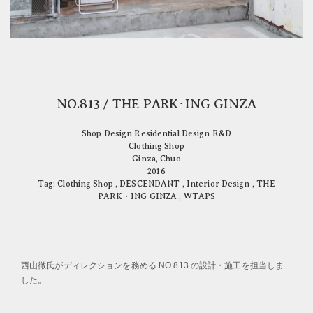
NO.813 / THE PARK･ING GINZA
Shop Design Residential Design R&D
Clothing Shop
Ginza, Chuo
2016
Tag:
Clothing Shop
,
DESCENDANT
,
Interior Design
,
THE
PARK・ING GINZA
,
WTAPS
西山徹氏がディレクションを務める NO.813 の設計・施工を担当しま
した。