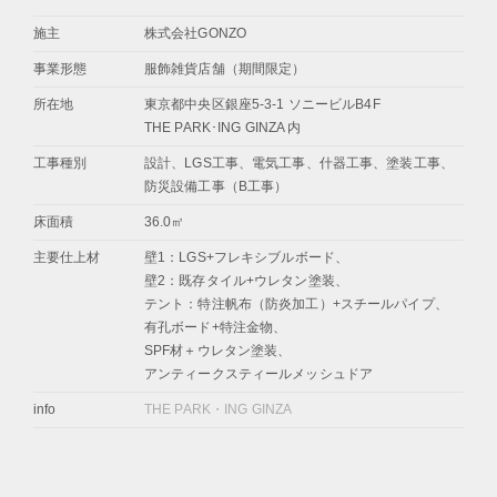
施主
株式会社GONZO
事業形態
服飾雑貨店舗（期間限定）
所在地
東京都中央区銀座5-3-1 ソニービルB4F
THE PARK･ING GINZA 内
工事種別
設計、LGS工事、電気工事、什器工事、塗装工事、
防災設備工事（B工事）
床面積
36.0㎡
主要仕上材
壁1：LGS+フレキシブルボード、
壁2：既存タイル+ウレタン塗装、
テント：特注帆布（防炎加工）+スチールパイプ、
有孔ボード+特注金物、
SPF材＋ウレタン塗装、
アンティークスティールメッシュドア
info
THE PARK・ING GINZA