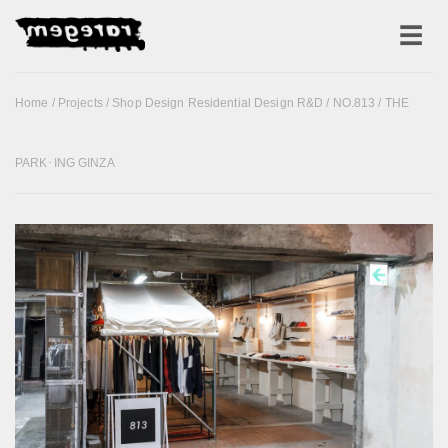
Home
/
Projects
/
Shop Design Residential Design R&D
/ NO.813 / THE
PARK･ING GINZA